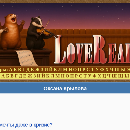
оры:
А
Б
В
Г
Д
Е
Ж
З
И
Й
К
Л
М
Н
О
П
Р
С
Т
У
Ф
Х
Ч
Ш
Ы
Э
:
А
Б
В
Г
Д
Е
Ж
З
И
Й
К
Л
М
Н
О
П
Р
С
Т
У
Ф
Х
Ц
Ч
Ш
Щ
Ы
Оксана Крылова
 мечты даже в кризис?