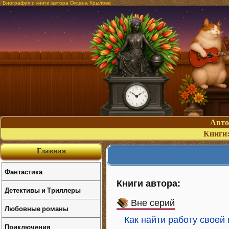
Биография и книги автора Оксана Крылова
Авт
Книги
Главная
Фантастика
Книги автора:
Детективы и Триллеры
Вне серий
Любовные романы
Как найти работу своей
Приключения