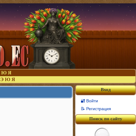
Ю
Я
Э
Ю
Я
Вход
🔐 Войти
📝 Регистрация
Поиск по сайту