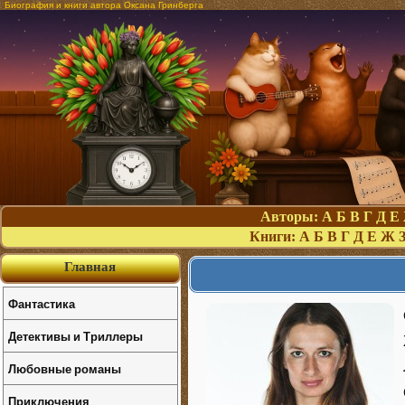
Биография и книги автора Оксана Гринберга
Авторы:
А
Б
В
Г
Д
Е
Книги:
А
Б
В
Г
Д
Е
Ж
Главная
Фантастика
Детективы и Триллеры
Любовные романы
Приключения