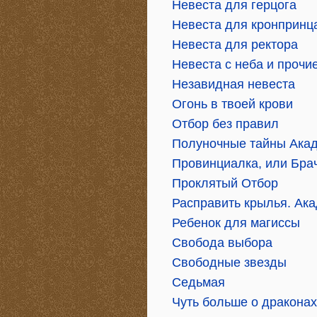
Невеста для герцога
Невеста для кронпринц
Невеста для ректора
Невеста с неба и прочи
Незавидная невеста
Огонь в твоей крови
Отбор без правил
Полуночные тайны Ака
Провинциалка, или Бра
Проклятый Отбор
Расправить крылья. Ак
Ребенок для магиссы
Свобода выбора
Свободные звезды
Седьмая
Чуть больше о драконах