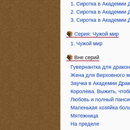
1. Сиротка в Академии 
2. Сиротка в Академии 
3. Сиротка в Академии 
Серия: Чужой мир
1. Чужой мир
Вне серий
Гувернантка для дракон
Жена для Верховного м
Заучка в Академии Дра
Королева. Выжить, чтоб
Любовь и полный панси
Маленькая хозяйка бол
Мятежница
На пределе