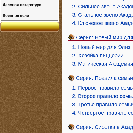
Деловая литература
2. Сильное звено Акад
3. Стальное звено Ака
Военное дело
4. Ключевое звено Ака
Серия: Новый мир для
1. Новый мир для Элиз
2. Хозяйка пиццерии
3. Магическая Академи
Серия: Правила семьи
1. Первое правило семь
2. Второе правило семь
3. Третье правило семь
4. Четвертое правило с
Серия: Сиротка в Ака