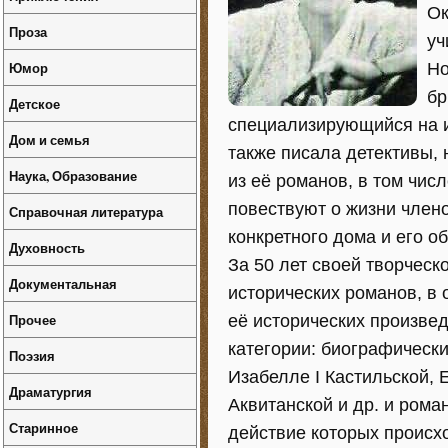
Ок
Проза
уч
Юмор
Но
бр
Детское
специализирующийся на и
Дом и семья
также писала детективы, 
Наука, Образование
из еë романов, в том числ
повествуют о жизни член
Справочная литература
конкретного дома и его о
Духовность
За 50 лет своей творческ
Документальная
исторических романов, в 
Прочее
еë исторических произве
категории: биографически
Поэзия
Изабелле I Кастильской, 
Драматургия
Аквитанской и др. и рома
Старинное
действие которых происх