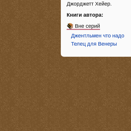
Джорджетт Хейер.
Книги автора:
Вне серий
Джентльмен что надо
Телец для Венеры