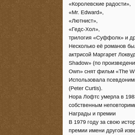
«Королевские радости»,
«Mr. Edward»,
«Лютнист»,
«Гедс-Хол»,
трилогия «Суффолк» и др
Несколько еë романов был
актрисой Маргарет Локвуд 
Shadow» (по произведению 
Own» снят фильм «The Wit
Использовала псевдонимы 
(Peter Curtis).
Нора Лофтс умерла в 1983
собственным неповторим
Награды и премии
В 1979 году за свою ист
премии имени другой изв