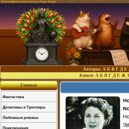
Биография и книги автора Нора Лофтс
Авторы:
А
Б
В
Г
Д
Е
Книги:
А
Б
В
Г
Д
Е
Ж
Главная
Фантастика
Н
Детективы и Триллеры
No
Но
Любовные романы
Эд
Приключения