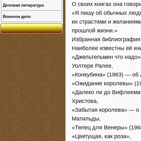
О своих книгах она говори
Деловая литература
«Я пишу об обычных людя
Военное дело
их страстями и желаниями
прошлой жизни.»
Избранная библиография
Наиболее известны еë кни
«Джельтельмен что надо»
Уолтере Ралее,
«Конкубина» (1963) — об
«Ожидание королевы» (19
«Далеко ли до Вифлеема
Христова,
«Забытая королева» — о ж
Матильды,
«Телец для Венеры» (196
«Цветущая, как роза»,