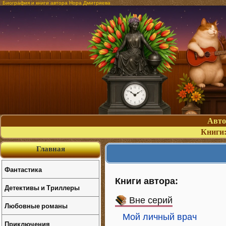
Биография и книги автора Нора Дмитриева
Авт
Книги
Главная
Фантастика
Книги автора:
Детективы и Триллеры
Вне серий
Любовные романы
Мой личный врач
Приключения