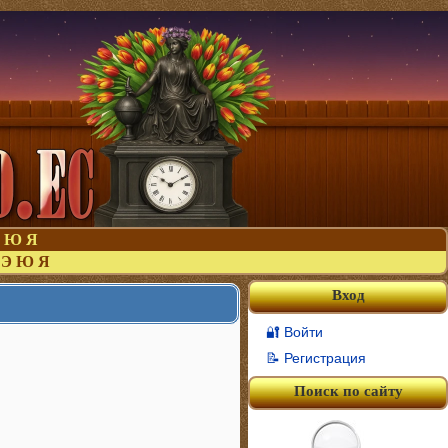
Ю
Я
Э
Ю
Я
Вход
🔐 Войти
📝 Регистрация
Поиск по сайту