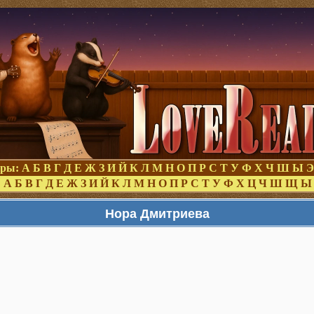
оры:
А
Б
В
Г
Д
Е
Ж
З
И
Й
К
Л
М
Н
О
П
Р
С
Т
У
Ф
Х
Ч
Ш
Ы
Э
:
А
Б
В
Г
Д
Е
Ж
З
И
Й
К
Л
М
Н
О
П
Р
С
Т
У
Ф
Х
Ц
Ч
Ш
Щ
Ы
Нора Дмитриева