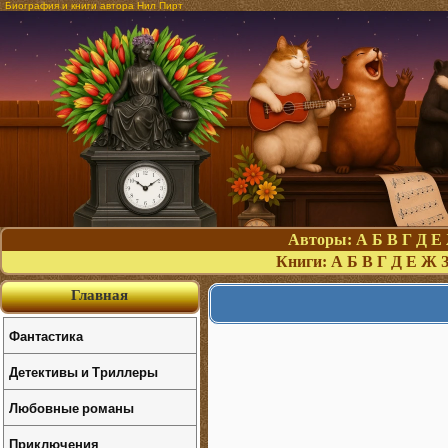
Биография и книги автора Нил Пирт
Авторы:
А
Б
В
Г
Д
Е
Книги:
А
Б
В
Г
Д
Е
Ж
Главная
Фантастика
Детективы и Триллеры
Любовные романы
Приключения