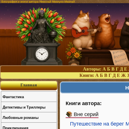
Биография и книги автора Николай Миклухо-Маклай
Авторы:
А
Б
В
Г
Д
Е
Книги:
А
Б
В
Г
Д
Е
Ж
Главная
Н
Фантастика
Книги автора:
Детективы и Триллеры
Вне серий
Любовные романы
Путешествие на берег 
Приключения