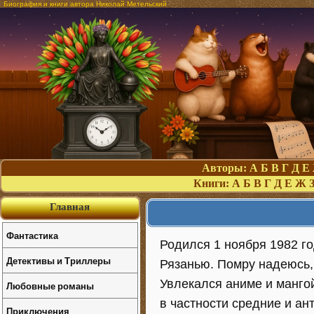
Биография и книги автора Николай Метельский
Авторы:
А
Б
В
Г
Д
Е
Книги:
А
Б
В
Г
Д
Е
Ж
Главная
Фантастика
Родился 1 ноября 1982 г
Детективы и Триллеры
Рязанью. Помру надеюсь,
Увлекался аниме и мангой
Любовные романы
в частности средние и ан
Приключения