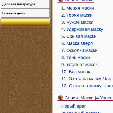
Деловая литература
1. Меняя маски
Военное дело
2. Теряя маски
3. Чужие маски
4. Удерживая маску
5. Срывая маски
6. Маска зверя
7. Осколки маски
8. Тень маски
9. Устав от масок
10. Без масок
11. Охота на маску. Час
12. Охота на маску. Час
Серия: Маски [= Унес
Новый враг