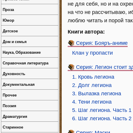
не для себя, но и на охр
Проза
на что не рассчитываю, и
Юмор
люблю читать и порой так
Детское
Книги автора:
Дом и семья
Серия: Бояръ-аниме
Наука, Образование
Клан у пропасти
Справочная литература
Серия: Легион стоит з
Духовность
1. Кровь легиона
Документальная
2. Долг легиона
3. Вылазка легиона
Прочее
4. Тени легиона
Поэзия
5. Шаг легиона. Часть 1
Драматургия
6. Шаг легиона. Часть 2
Старинное
Серия: Маски