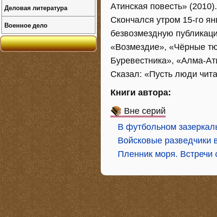
Атинская повесть» (2010).
Деловая литература
Скончался утром 15-го ян
Военное дело
безвозмездную публикаци
«Возмездие», «Чёрные тю
Буревестника», «Алма-Ати
Сказал: «Пусть люди чит
Книги автора:
Вне серий
В футбольном зазеркал
Войсковые разведчики в
Пленник моря. Встречи 