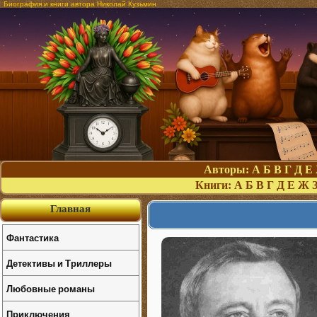
Биография и книги автора Николай Кузьмин
Авторы:
А
Б
В
Г
Д
Е
Книги:
А
Б
В
Г
Д
Е
Ж
Главная
Фантастика
Детективы и Триллеры
Любовные романы
Приключения