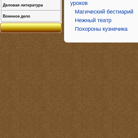
уроков
Деловая литература
Магический бестиарий
Военное дело
Нежный театр
Похороны кузнечика