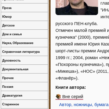
гла
Проза
"ИН
Юмор
инт
русского ПЕН-клуба.
Детское
Отмечен малой премией и
Дом и семья
кузнечика" (2000), премие
Наука, Образование
премией имени Юрия Казак
шорт-листы премии Андре
Справочная литература
1999 гг.; 2004, роман «Не
Духовность
«Похороны кузнечика»), п
Документальная
«Микеша»), «НОС» (2011,
Прочее
«Фланёр»).
Поэзия
Книги автора:
Драматургия
Вне серий
Старинное
Автор, ножницы, бумага