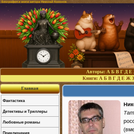
Биография и книги автора Николай Кононов
Авторы:
А
Б
В
Г
Д
Е
Книги:
А
Б
В
Г
Д
Е
Ж
Главная
Фантастика
Ник
Детективы и Триллеры
Тат
рос
Любовные романы
(вм
Приключения