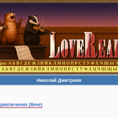
оры:
А
Б
В
Г
Д
Е
Ж
З
И
Й
К
Л
М
Н
О
П
Р
С
Т
У
Ф
Х
Ч
Ш
Ы
Э
:
А
Б
В
Г
Д
Е
Ж
З
И
Й
К
Л
М
Н
О
П
Р
С
Т
У
Ф
Х
Ц
Ч
Ш
Щ
Ы
Николай Дмитриев
приключения (Вече)