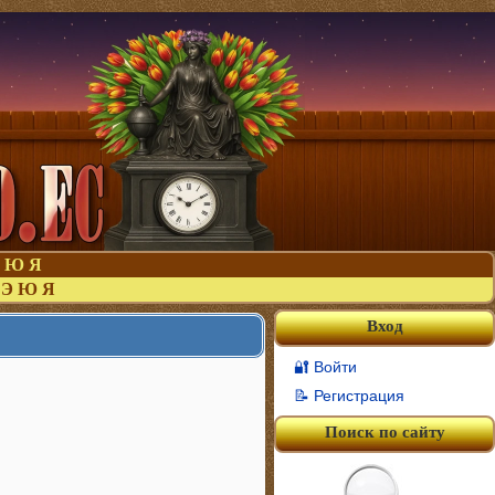
Ю
Я
Э
Ю
Я
Вход
🔐 Войти
📝 Регистрация
Поиск по сайту