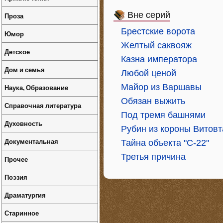
Вне серий
Проза
Брестские ворота
Юмор
Желтый саквояж
Детское
Казна императора
Дом и семья
Любой ценой
Майор из Варшавы
Наука, Образование
Обязан выжить
Справочная литература
Под тремя башнями
Духовность
Рубин из короны Витовт
Документальная
Тайна объекта "С-22"
Третья причина
Прочее
Поэзия
Драматургия
Старинное