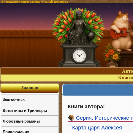
Биография и книги автора Николай Дмитриев
Авт
Книги
Главная
Фантастика
Книги автора:
Детективы и Триллеры
Серия: Исторические 
Любовные романы
Карта царя Алексея
Приключения