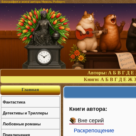
Биография и книги автора Николь Робертс
Авторы:
А
Б
В
Г
Д
Е
Книги:
А
Б
В
Г
Д
Е
Ж
Главная
Фантастика
Книги автора:
Детективы и Триллеры
Вне серий
Любовные романы
Раскрепощение
Приключения