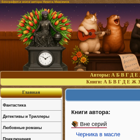
Биография и книги автора Никита Максимов
Авторы:
А
Б
В
Г
Д
Е
Книги:
А
Б
В
Г
Д
Е
Ж
Главная
Фантастика
Книги автора:
Детективы и Триллеры
Вне серий
Любовные романы
Черника в масле
Приключения