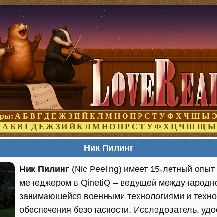
оры:
А
Б
В
Г
Д
Е
Ж
З
И
Й
К
Л
М
Н
О
П
Р
С
Т
У
Ф
Х
Ч
Ш
Ы
Э
:
А
Б
В
Г
Д
Е
Ж
З
И
Й
К
Л
М
Н
О
П
Р
С
Т
У
Ф
Х
Ц
Ч
Ш
Щ
Ы
Ник Пилинг
Ник Пилинг
(Nic Peeling) имеет 15-летный опы
менеджером в QinetiQ – ведущей международн
занимающейся военными технологиями и техно
обеспечения безопасности. Исследователь, удо