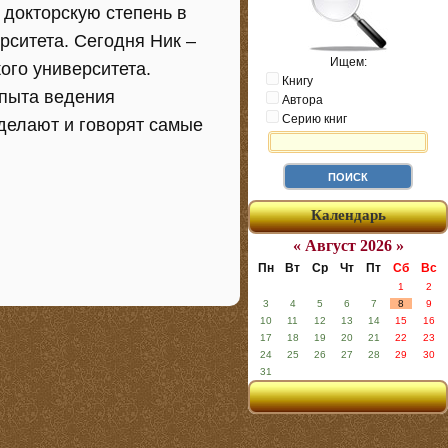
 докторскую степень в
ситета. Сегодня Ник –
Ищем:
ого университета.
Книгу
опыта ведения
Автора
Серию книг
 делают и говорят самые
Календарь
« Август 2026 »
Пн
Вт
Ср
Чт
Пт
Сб
Вс
1
2
3
4
5
6
7
8
9
10
11
12
13
14
15
16
17
18
19
20
21
22
23
24
25
26
27
28
29
30
31