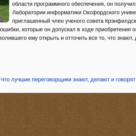
области программного обеспечения, он получил
Лаборатории информатики Оксфордского универ
приглашенный член ученого совета Крэнфилдск
 ошибки, которые он допускал в ходе приобретения 
волившего ему открыть и отточить все то, что знают,
 Что лучшие переговорщики знают, делают и говорят