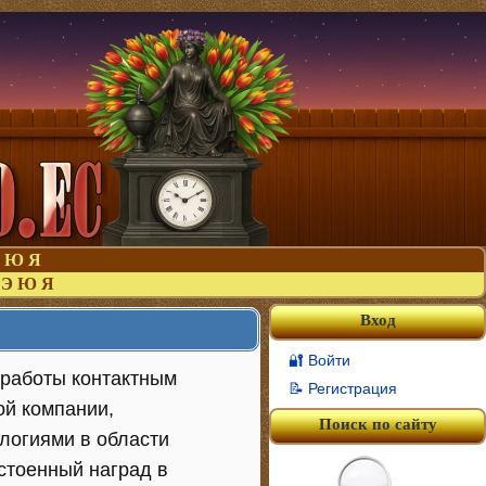
Ю
Я
Э
Ю
Я
Вход
🔐 Войти
т работы контактным
📝 Регистрация
ой компании,
Поиск по сайту
логиями в области
стоенный наград в