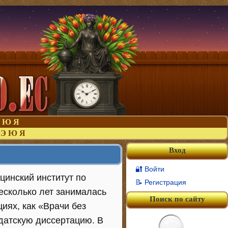
Ю
Я
Э
Ю
Я
Вход
🔐 Войти
цинский институт по
📝 Регистрация
есколько лет занималась
Поиск по сайту
иях, как «Врачи без
датскую диссертацию. В