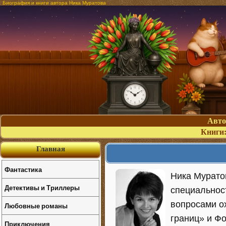
Биография и книги автора Ника Муратова
Авт
Книги
Главная
Фантастика
Ника Муратов
Детективы и Триллеры
специальност
вопросами ох
Любовные романы
границ» и Ф
Приключения