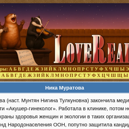
оры:
А
Б
В
Г
Д
Е
Ж
З
И
Й
К
Л
М
Н
О
П
Р
С
Т
У
Ф
Х
Ч
Ш
Ы
Э
:
А
Б
В
Г
Д
Е
Ж
З
И
Й
К
Л
М
Н
О
П
Р
С
Т
У
Ф
Х
Ц
Ч
Ш
Щ
Ы
Ника Муратова
а (наст. Мунтян Нигина Тулкуновна) закончила меди
и «Акушер-гинеколог». Работала в клинике, потом н
раны здоровья женщин и экологии в таких организац
онд Народонаселения ООН, попутно защитила канди