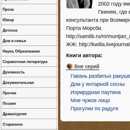
2002 году в
Проза
Гвинею, где
Юмор
консультанта при Всемир
Порта Морсби.
Детское
http://samlib.ru/m/muntjan_
Дом и семья
ЖЖ: http://kwilla.livejourna
Наука, Образование
Книги автора:
Справочная литература
Вне серий
Духовность
Гавань разбитых ракуш
Документальная
Дом у янтарной сосны
Изумрудная паутина
Прочее
Мое чужое лицо
Поэзия
Прогулки по радуге
Драматургия
Старинное