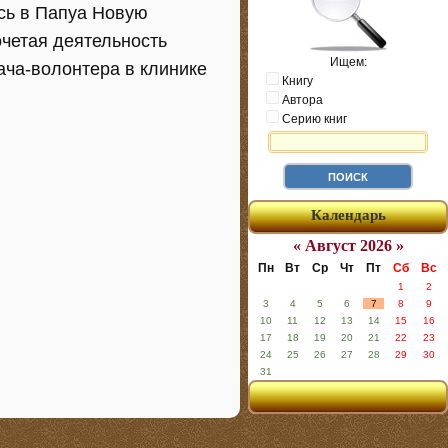
сь в Папуа Новую
очетая деятельность
Ищем:
ача-волонтера в клинике
Книгу
Автора
Серию книг
Календарь
« Август 2026 »
Пн
Вт
Ср
Чт
Пт
Сб
Вс
1
2
3
4
5
6
7
8
9
10
11
12
13
14
15
16
17
18
19
20
21
22
23
24
25
26
27
28
29
30
31