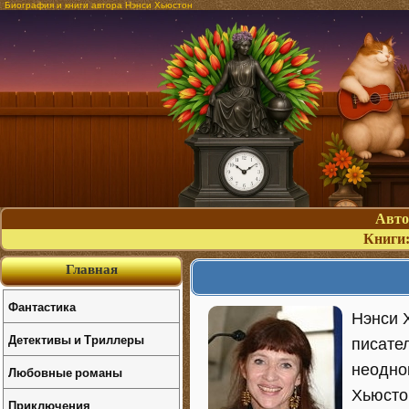
Биография и книги автора Нэнси Хьюстон
Авт
Книги
Главная
Фантастика
Нэнси Х
Детективы и Триллеры
писате
неодно
Любовные романы
Хьюсто
Приключения