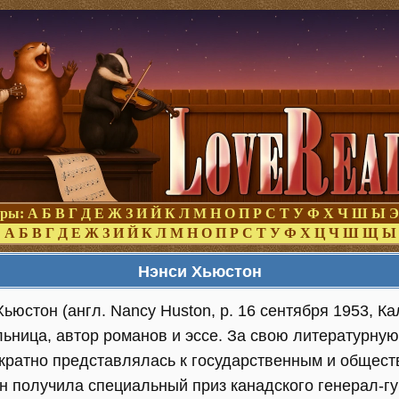
оры:
А
Б
В
Г
Д
Е
Ж
З
И
Й
К
Л
М
Н
О
П
Р
С
Т
У
Ф
Х
Ч
Ш
Ы
Э
:
А
Б
В
Г
Д
Е
Ж
З
И
Й
К
Л
М
Н
О
П
Р
С
Т
У
Ф
Х
Ц
Ч
Ш
Щ
Ы
Нэнси Хьюстон
ьюстон (англ. Nancy Huston, р. 16 сентября 1953, К
льница, автор романов и эссе. За свою литературну
кратно представлялась к государственным и общест
н получила специальный приз канадского генерал-губ