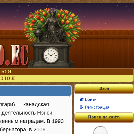
Ю
Я
Э
Ю
Я
Вход
🔐 Войти
алгари) — канадская
📝 Регистрация
ю деятельность Нэнси
Поиск по сайту
венным наградам. В 1993
ернатора, в 2006 -