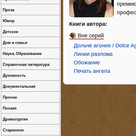
премию
Проза
профес
Юмор
Книги автора:
Детское
Вне серий
Дом и семья
Дольче агония / Dolce A
Наука, Образование
Линии разлома
Обожание
Справочная литература
Печать ангела
Духовность
Документальная
Прочее
Поэзия
Драматургия
Старинное