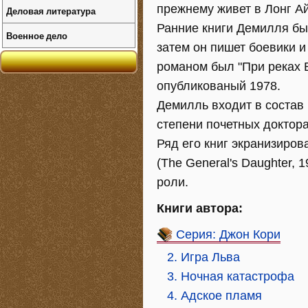
прежнему живет в Лонг А
Деловая литература
Ранние книги Демилля бы
Военное дело
затем он пишет боевики 
романом был "При реках Ва
опубликованый 1978.
Демилль входит в состав
степени почетных доктора
Ряд его книг экранизиров
(The General's Daughter, 
роли.
Книги автора:
Серия: Джон Кори
2. Игра Льва
3. Ночная катастрофа
4. Адское пламя