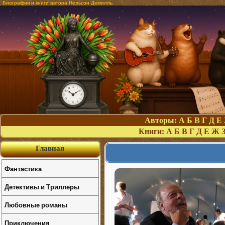
Биография и книги автора Нельсон Демилль
Авторы:
А
Б
В
Г
Д
Е
Книги:
А
Б
В
Г
Д
Е
Ж
Главная
Фантастика
Детективы и Триллеры
Любовные романы
Приключения