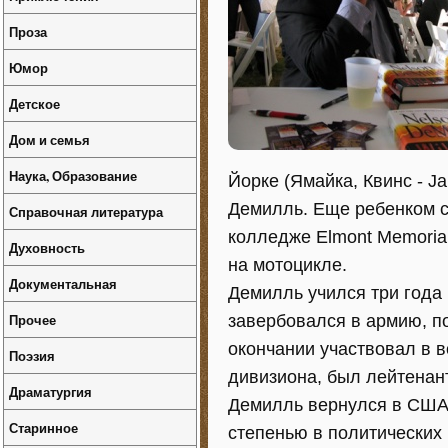
Проза
Юмор
Детское
Дом и семья
Наука, Образование
Йорке (Ямайка, Квинс - J
Демилль. Еще ребенком с 
Справочная литература
колледже Elmont Memorial
Духовность
на мотоцикле.
Документальная
Демилль учился три года 
Прочее
завербовался в армию, п
окончании участвовал в в
Поэзия
дивизиона, был лейтенан
Драматургия
Демилль вернулся в США, 
Старинное
степенью в политических н