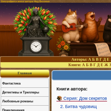
Биография и книги автора Нед Виззини
Авторы:
А
Б
В
Г
Д
Е
Книги:
А
Б
В
Г
Д
Е
Ж
Главная
Фантастика
Книги автора:
Детективы и Триллеры
Серия: Дом секретов
Любовные романы
2. Битва чудовищ
Приключения