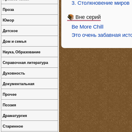
3. Столкновение миров
Проза
Вне серий
Юмор
Be More Chill
Детское
Это очень забавная ист
Дом и семья
Наука, Образование
Справочная литература
Духовность
Документальная
Прочее
Поэзия
Драматургия
Старинное