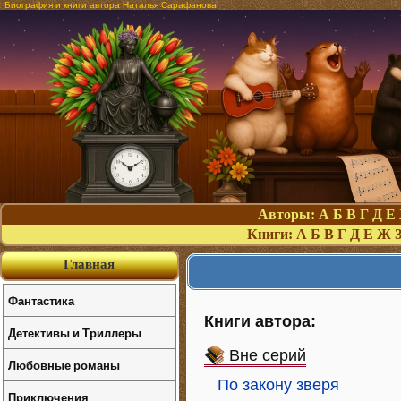
Биография и книги автора Наталья Сарафанова
Авторы:
А
Б
В
Г
Д
Е
Книги:
А
Б
В
Г
Д
Е
Ж
Главная
Фантастика
Книги автора:
Детективы и Триллеры
Вне серий
Любовные романы
По закону зверя
Приключения