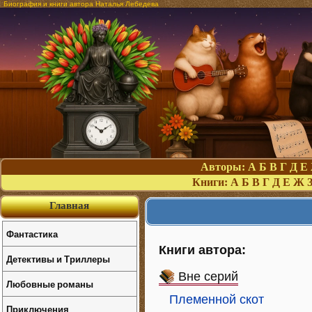
Биография и книги автора Наталья Лебедева
Авторы:
А
Б
В
Г
Д
Е
Книги:
А
Б
В
Г
Д
Е
Ж
Главная
Фантастика
Книги автора:
Детективы и Триллеры
Вне серий
Любовные романы
Племенной скот
Приключения