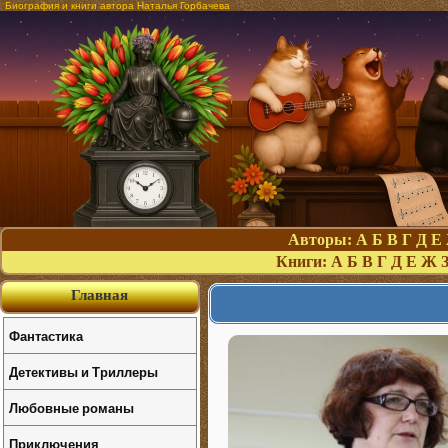
Биография и книги автора Наталья Горбачева
Авторы:
А
Б
В
Г
Д
Е
Книги:
А
Б
В
Г
Д
Е
Ж
Главная
Фантастика
Детективы и Триллеры
Любовные романы
Приключения