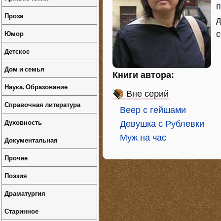
п
Проза
д
Юмор
с
Детское
Дом и семья
Книги автора:
Наука, Образование
Вне серий
Справочная литература
Веер с гейшами
Духовность
Девушка с Рублевки
Муж на час
Документальная
Прочее
Поэзия
Драматургия
Старинное