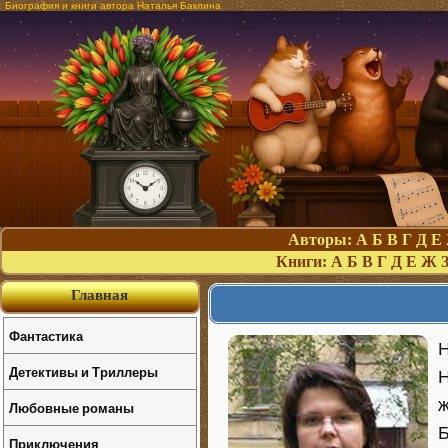
Биография и книги автора Наталья Баклина
Авторы:
А
Б
В
Г
Д
Е
Книги:
А
Б
В
Г
Д
Е
Ж
Главная
Фантастика
Н
Детективы и Триллеры
Н
ж
Любовные романы
Б
Приключения