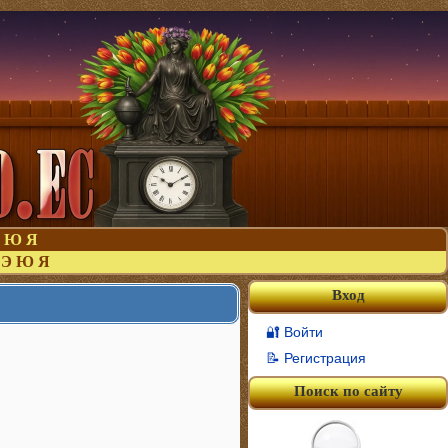
Ю
Я
Э
Ю
Я
Вход
🔐 Войти
📝 Регистрация
Поиск по сайту