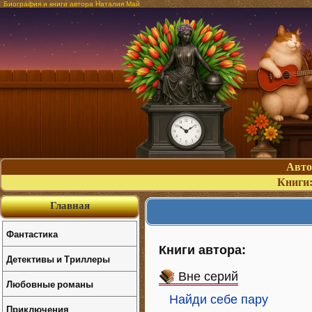
Биография и книги автора Наталия Май
Авт
Книги
Главная
Фантастика
Книги автора:
Детективы и Триллеры
Вне серий
Любовные романы
Найди себе пару
Приключения