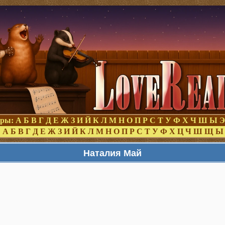
оры:
А
Б
В
Г
Д
Е
Ж
З
И
Й
К
Л
М
Н
О
П
Р
С
Т
У
Ф
Х
Ч
Ш
Ы
Э
:
А
Б
В
Г
Д
Е
Ж
З
И
Й
К
Л
М
Н
О
П
Р
С
Т
У
Ф
Х
Ц
Ч
Ш
Щ
Ы
Наталия Май