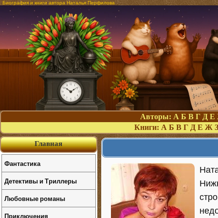
Биография и книги автора Наталья Перфилова
Авторы:
А
Б
В
Г
Д
Е
Книги:
А
Б
В
Г
Д
Е
Ж
Главная
Фантастика
Ната
Детективы и Триллеры
Ниж
стро
Любовные романы
недо
Приключения