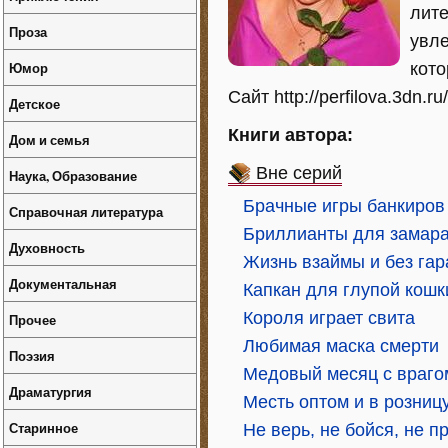
лите
Проза
увле
Юмор
кото
Сайт http://perfilova.3dn.ru/
Детское
Книги автора:
Дом и семья
Вне серий
Наука, Образование
Брачные игры банкиров
Справочная литература
Бриллианты для замар
Духовность
Жизнь взаймы и без гар
Документальная
Капкан для глупой кошк
Короля играет свита
Прочее
Любимая маска смерти
Поэзия
Медовый месяц с враго
Драматургия
Месть оптом и в розниц
Старинное
Не верь, не бойся, не пр