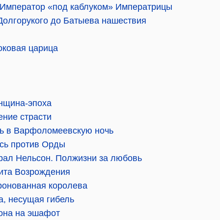
Император «под каблуком» Императрицы
Долгорукого до Батыева нашествия
оковая царица
нщина-эпоха
ение страсти
ь в Варфоломеевскую ночь
усь против Орды
рал Нельсон. Полжизни за любовь
ита Возрождения
ронованная королева
а, несущая гибель
рона на эшафот