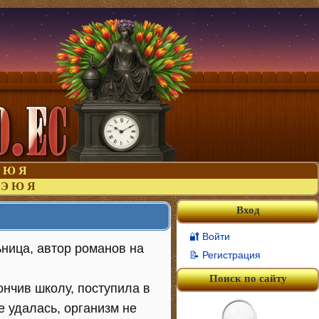
Ю
Я
Э
Ю
Я
Вход
🔐 Войти
ница, автор романов на
📝 Регистрация
Поиск по сайту
ончив школу, поступила в
е удалась, организм не