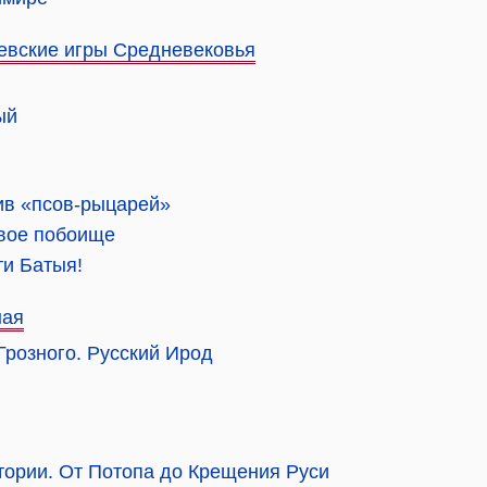
евские игры Средневековья
ый
ив «псов-рыцарей»
овое побоище
ти Батыя!
ная
Грозного. Русский Ирод
стории. От Потопа до Крещения Руси