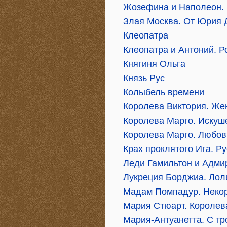
Жозефина и Наполеон. 
Злая Москва. От Юрия 
Клеопатра
Клеопатра и Антоний. Р
Княгиня Ольга
Князь Рус
Колыбель времени
Королева Виктория. Же
Королева Марго. Искуш
Королева Марго. Любов
Крах проклятого Ига. Р
Леди Гамильтон и Адми
Лукреция Борджиа. Лол
Мадам Помпадур. Неко
Мария Стюарт. Королев
Мария-Антуанетта. С т