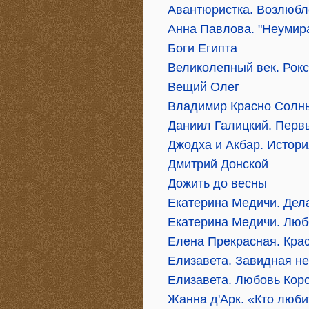
Авантюристка. Возлюбл
Анна Павлова. "Неуми
Боги Египта
Великолепный век. Рок
Вещий Олег
Владимир Красно Солны
Даниил Галицкий. Перв
Джодха и Акбар. Истор
Дмитрий Донской
Дожить до весны
Екатерина Медичи. Дел
Екатерина Медичи. Люб
Елена Прекрасная. Крас
Елизавета. Завидная н
Елизавета. Любовь Кор
Жанна д'Арк. «Кто люби