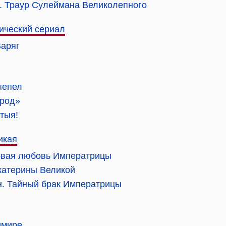
ы. Траур Сулеймана Великолепного
рический сериал
Варяг
пепел
ород»
атыя!
икая
рвая любовь Императрицы
катерины Великой
н. Тайный брак Императрицы
имире