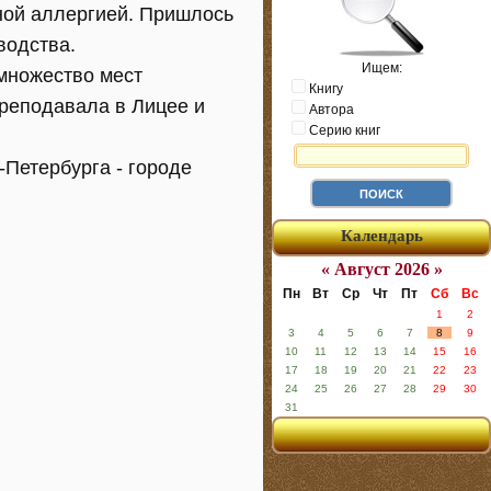
ной аллергией. Пришлось
водства.
Ищем:
множество мест
Книгу
преподавала в Лицее и
Автора
Серию книг
Петербурга - городе
Календарь
« Август 2026 »
Пн
Вт
Ср
Чт
Пт
Сб
Вс
1
2
3
4
5
6
7
8
9
10
11
12
13
14
15
16
17
18
19
20
21
22
23
24
25
26
27
28
29
30
31