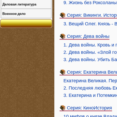
9. Жизнь без Роксолан
Деловая литература
Военное дело
Серия: Викинги. Исто
3. Вещий Олег. Князь - 
Серия: Дева войны
1. Дева войны. Кровь и 
2. Дева войны. «Злой г
3. Дева войны. Убить Б
Серия: Екатерина Вел
Екатерина Великая. Пе
2. Последняя любовь Е
3. Екатерина и Потемки
Серия: КиноИстория
10 мифов о князе Влад