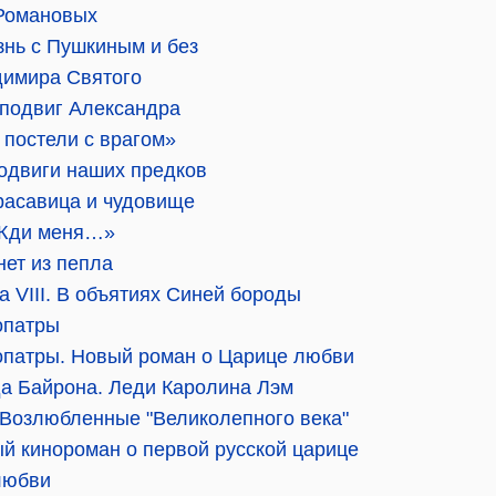
 Романовых
знь с Пушкиным и без
димира Святого
 подвиг Александра
 постели с врагом»
одвиги наших предков
расавица и чудовище
«Жди меня…»
ет из пепла
 VIII. В объятиях Синей бороды
опатры
опатры. Новый роман о Царице любви
а Байрона. Леди Каролина Лэм
 Возлюбленные "Великолепного века"
й кинороман о первой русской царице
любви