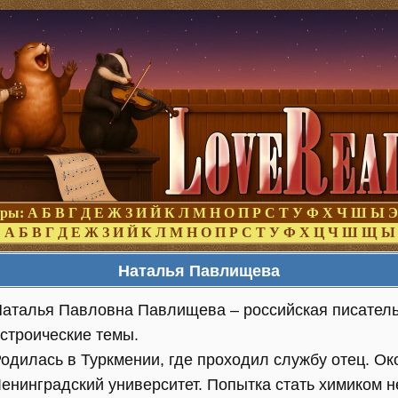
оры:
А
Б
В
Г
Д
Е
Ж
З
И
Й
К
Л
М
Н
О
П
Р
С
Т
У
Ф
Х
Ч
Ш
Ы
Э
:
А
Б
В
Г
Д
Е
Ж
З
И
Й
К
Л
М
Н
О
П
Р
С
Т
У
Ф
Х
Ц
Ч
Ш
Щ
Ы
Наталья Павлищева
аталья Павловна Павлищева – российская писатель
строические темы.
одилась в Туркмении, где проходил службу отец. Ок
енинградский университет. Попытка стать химиком н