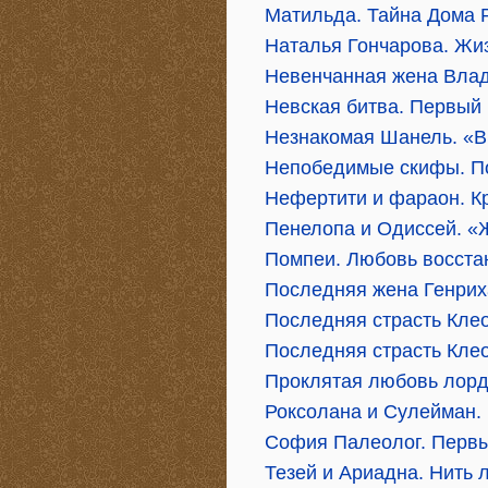
Матильда. Тайна Дома
Наталья Гончарова. Жи
Невенчанная жена Вла
Невская битва. Первый
Незнакомая Шанель. «В
Непобедимые скифы. П
Нефертити и фараон. К
Пенелопа и Одиссей. 
Помпеи. Любовь восстан
Последняя жена Генриха
Последняя страсть Кле
Последняя страсть Кле
Проклятая любовь лорд
Роксолана и Сулейман.
София Палеолог. Первы
Тезей и Ариадна. Нить 