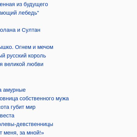
енная из будущего
рающий лебедь"
солана и Султан
шко. Огнем и мечом
ый русский король
ия великой любви
а амурные
овница собственного мужа
ота губит мир
евеста
олевы-девственницы
т меня, за мной!»