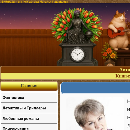
Биография и книги автора Наталья Павлищева
Авт
Книги
Главная
Фантастика
Н
Детективы и Триллеры
и
Р
Любовные романы
Л
Приключения