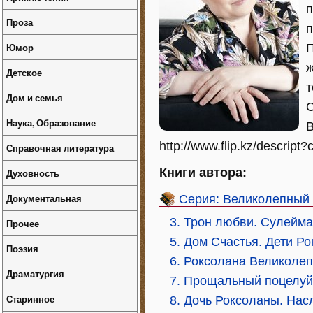
п
Проза
п
Юмор
П
ж
Детское
т
Дом и семья
С
Наука, Образование
В
http://www.flip.kz/descrip
Справочная литература
Книги автора:
Духовность
Документальная
Серия: Великолепный 
3. Трон любви. Сулейм
Прочее
5. Дом Счастья. Дети Р
Поэзия
6. Роксолана Великолеп
Драматургия
7. Прощальный поцелуй
Старинное
8. Дочь Роксоланы. На