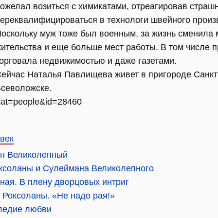
ожелал возиться с химикатами, отреагировав страш
ереквалифицироваться в технологи швейного произ
оскольку муж тоже был военным, за жизнь сменила 
ительства и еще больше мест работы. В том числе 
орговала недвижимостью и даже газетами.
ейчас Наталья Павлищева живет в пригороде Санкт-
севоложске.
t?cat=people&id=28460
век
ан Великолепный
оксоланы и Сулеймана Великолепного
ная. В плену дворцовых интриг
 Роксоланы. «Не надо рая!»
следие любви