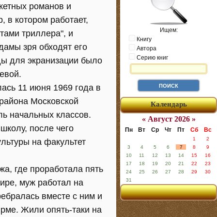
жетных романов и
, в котором работает,
Ищем:
тами триллера", и
Книгу
дамы зря обходят его
Автора
Серию книг
ды для экранизации было
евой.
ась 11 июня 1969 года в
района Московской
Календарь
ель начальных классов.
« Август 2026 »
колу, после чего
Пн
Вт
Ср
Чт
Пт
Сб
Вс
1
2
ультуры на факультет
3
4
5
6
7
8
9
10
11
12
13
14
15
16
17
18
19
20
21
22
23
жа, где проработала пять
24
25
26
27
28
29
30
31
ире, муж работал на
ребралась вместе с ним и
рме. Жили опять-таки на