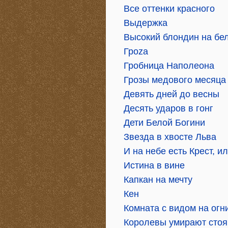
Все оттенки красного
Выдержка
Высокий блондин на бе
Гроzа
Гробница Наполеона
Грозы медового месяца
Девять дней до весны
Десять ударов в гонг
Дети Белой Богини
Звезда в хвосте Льва
И на небе есть Крест, 
Истина в вине
Капкан на мечту
Кен
Комната с видом на огн
Королевы умирают стоя,