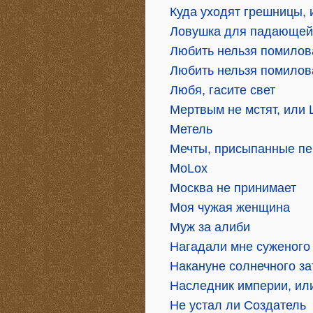
Куда уходят грешницы,
Ловушка для падающей
Любить нельзя помилов
Любить нельзя помилова
Любя, гасите свет
Мертвым не мстят, или 
Метель
Мечты, присыпанные п
МоLох
Москва не принимает
Моя чужая женщина
Муж за алиби
Нагадали мне суженого
Накануне солнечного з
Наследник империи, ил
Не устал ли Создатель