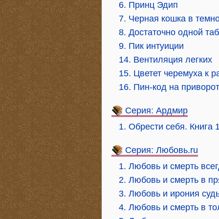
6. Принц Эдип
7. Черная кошка в темн
8. Достаточно одной та
9. Пик интуиции
14. Вентиляция легких
15. Цветет черемуха к р
16. Пин-код на приворо
Серия: Ардмир
1. Обрести себя. Книга 
Серия: Любовь.ru
1. Любовь и смерть все
2. Любовь и смерть в п
3. Любовь и ирония суд
4. Любовь и смерть в т