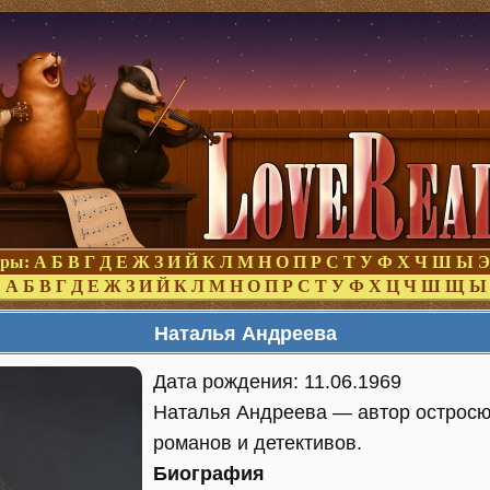
оры:
А
Б
В
Г
Д
Е
Ж
З
И
Й
К
Л
М
Н
О
П
Р
С
Т
У
Ф
Х
Ч
Ш
Ы
Э
:
А
Б
В
Г
Д
Е
Ж
З
И
Й
К
Л
М
Н
О
П
Р
С
Т
У
Ф
Х
Ц
Ч
Ш
Щ
Ы
Наталья Андреева
Дата рождения: 11.06.1969
Наталья Андреева — автор остросю
романов и детективов.
Биография