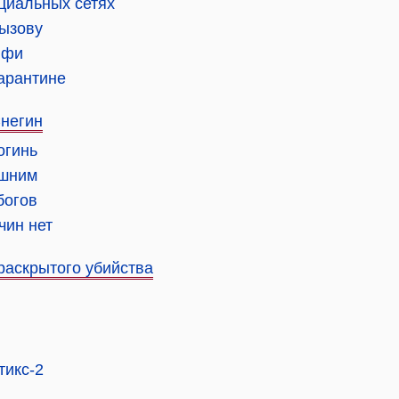
оциальных сетях
вызову
лфи
карантине
Снегин
огинь
ишним
богов
чин нет
раскрытого убийства
тикс-2