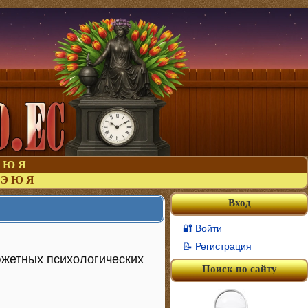
Ю
Я
Э
Ю
Я
Вход
🔐 Войти
📝 Регистрация
жетных психологических
Поиск по сайту