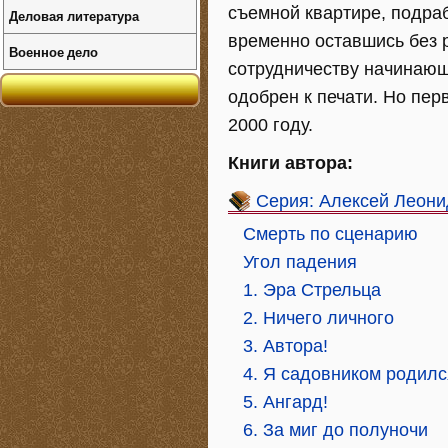
съемной квартире, подраб
Деловая литература
временно оставшись без р
Военное дело
сотрудничеству начинающ
одобрен к печати. Но перв
2000 году.
Книги автора:
Серия: Алексей Леон
Смерть по сценарию
Угол падения
1. Эра Стрельца
2. Ничего личного
3. Автора!
4. Я садовником родилс
5. Ангард!
6. За миг до полуночи