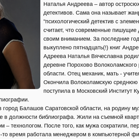
Наталья Андреева – автор остросю
детективов. Сама она называет жанр
"психологический детектив с элемен
считает, что современные пишущие 
своим вниманием. За последние го
выкуплено пятнадцать(!) книг Андре
Адреева Наталья Вячеславна родил
деревне Порохово Волоколамского 
области. Отец механик, мать - учит
Окончила Волоколамскую среднюю ш
поступила в Московский Институт К
лиографии.
в город Балашов Саратовской области, на родину му
ке в должности библиографа. Жили на съемной кварт
 – технологом. После того, как мужа сократили, пе
ое-то время работала менеджером в компьютерной фи