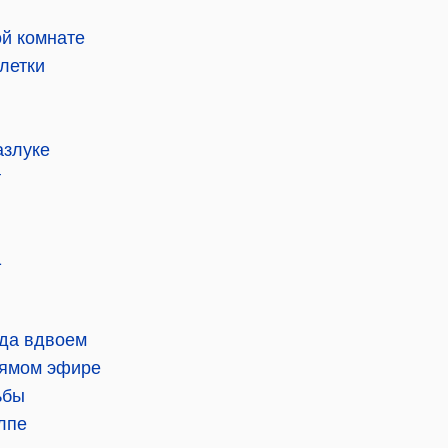
ой комнате
блетки
азлуке
т
1
гда вдвоем
рямом эфире
ьбы
олпе