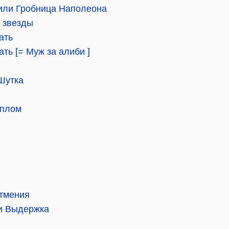
 или Гробница Наполеона
 звезды
ать
ть [= Муж за алиби ]
Шутка
еплом
атмения
и Выдержка