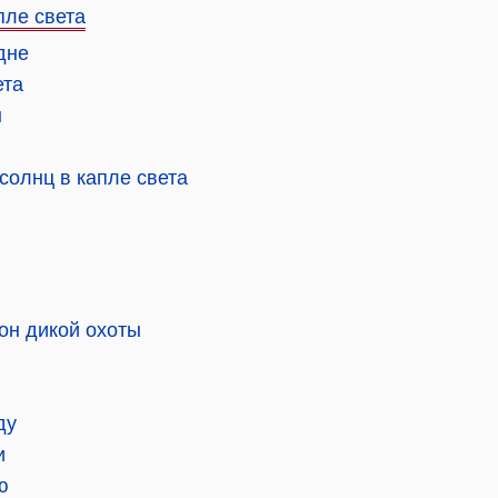
пле света
дне
ета
ы
солнц в капле света
он дикой охоты
ду
и
ю