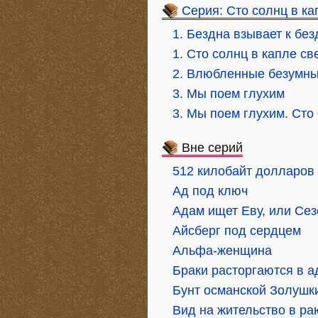
Серия: Сто солнц в ка
1. Бездна взывает к без
1. Сто солнц в капле св
2. Влюбленные безумн
3. Мы поем глухим
3. Мы поем глухим. Сто 
Вне серий
512 килобайт долларов
Ад под ключ
Адам ищет Еву, или Сез
Айсберг под сердцем
Альфа-женщина
Браки расторгаются в а
Бунт османской Золушк
Вид на жительство в ра