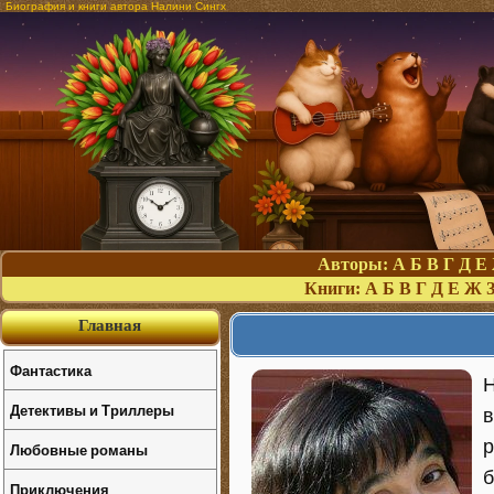
Биография и книги автора Налини Сингх
Авторы:
А
Б
В
Г
Д
Е
Книги:
А
Б
В
Г
Д
Е
Ж
Главная
Фантастика
Н
Детективы и Триллеры
в
р
Любовные романы
б
Приключения