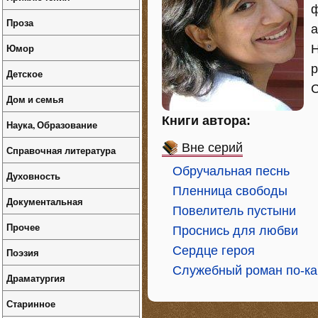
ф
Проза
а
Юмор
Н
р
Детское
С
Дом и семья
Книги автора:
Наука, Образование
Вне серий
Справочная литература
Обручальная песнь
Духовность
Пленница свободы
Документальная
Повелитель пустыни
Прочее
Проснись для любви
Сердце героя
Поэзия
Служебный роман по-ка
Драматургия
Старинное