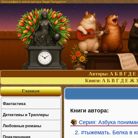
Биография и книги автора Надя Папудогло
Авторы:
А
Б
В
Г
Д
Е
Книги:
А
Б
В
Г
Д
Е
Ж
Главная
Фантастика
Книги автора:
Детективы и Триллеры
Серия: Азбука понима
Любовные романы
2. #тыжемать. Белка в 
Приключения