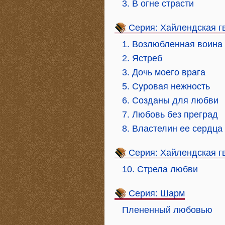
3. В огне страсти
Серия: Хайлендская г
1. Возлюбленная воина
2. Ястреб
3. Дочь моего врага
5. Суровая нежность
6. Созданы для любви
7. Любовь без преград
8. Властелин ее сердца
Серия: Хайлендская г
10. Стрела любви
Серия: Шарм
Плененный любовью