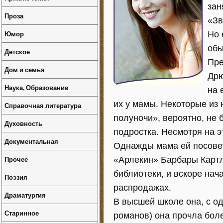
зан
Проза
«Зв
Юмор
Но 
обы
Детское
Пре
Дом и семья
Дрю
Наука, Образование
на 
их у мамы. Некоторые из
Справочная литература
полуночи», вероятно, не
Духовность
подростка. Несмотря на э
Документальная
Однажды мама ей посовет
Прочее
«Арлекин» Барбары Картл
библиотеки, и вскоре на
Поэзия
распродажах.
Драматургия
В высшей школе она, с о
Старинное
романов) она прочла боле