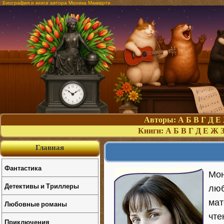
Биография и книги автора Моника Маккарти
Авторы:
А
Б
В
Г
Д
Е
Книги:
А
Б
В
Г
Д
Е
Ж
Главная
Фантастика
Мон
Детективы и Триллеры
люб
мат
Любовные романы
чте
Приключения