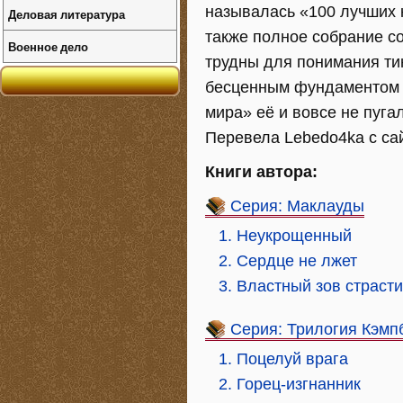
называлась «100 лучших к
Деловая литература
также полное собрание с
Военное дело
трудны для понимания тин
бесценным фундаментом 
мира» её и вовсе не пуг
Перевела Lebedo4ka с сай
Книги автора:
Серия: Маклауды
1. Неукрощенный
2. Сердце не лжет
3. Властный зов страсти
Серия: Трилогия Кэмп
1. Поцелуй врага
2. Горец-изгнанник