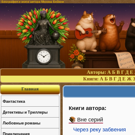
Биография и книги автора Моника Бейком
Авторы:
А
Б
В
Г
Д
Е
Книги:
А
Б
В
Г
Д
Е
Ж
Главная
Фантастика
Книги автора:
Детективы и Триллеры
Вне серий
Любовные романы
Через реку забвения
Приключения