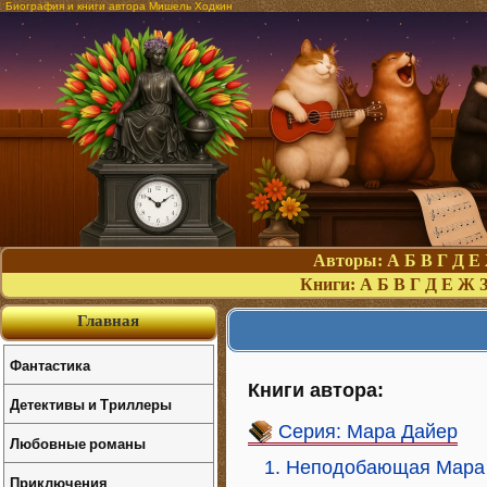
Биография и книги автора Мишель Ходкин
Авторы:
А
Б
В
Г
Д
Е
Книги:
А
Б
В
Г
Д
Е
Ж
Главная
Фантастика
Книги автора:
Детективы и Триллеры
Серия: Мара Дайер
Любовные романы
1. Неподобающая Мара
Приключения