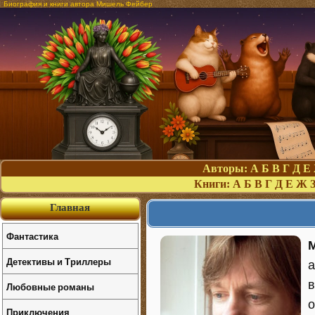
Биография и книги автора Мишель Фейбер
Авторы:
А
Б
В
Г
Д
Е
Книги:
А
Б
В
Г
Д
Е
Ж
Главная
Фантастика
Детективы и Триллеры
а
в
Любовные романы
о
Приключения