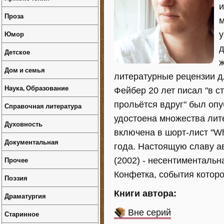
и
Проза
м
Юмор
у
д
Детское
ж
Дом и семья
литературные рецензии дл
Наука, Образование
Фейбер 20 лет писал "в с
прольётся вдруг" был опу
Справочная литература
удостоена множества лите
Духовность
включена в шорт-лист "W
Документальная
года. Настоящую славу а
Прочее
(2002) - несентиментальн
Конфетка, события котор
Поэзия
Книги автора:
Драматургия
Вне серий
Старинное