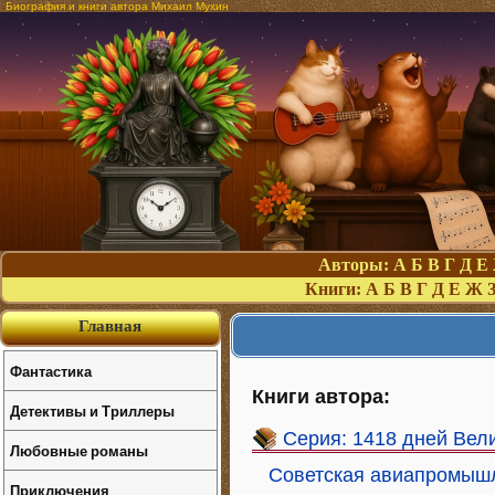
Биография и книги автора Михаил Мухин
Авторы:
А
Б
В
Г
Д
Е
Книги:
А
Б
В
Г
Д
Е
Ж
Главная
Фантастика
Книги автора:
Детективы и Триллеры
Серия: 1418 дней Вел
Любовные романы
Советская авиапромышл
Приключения