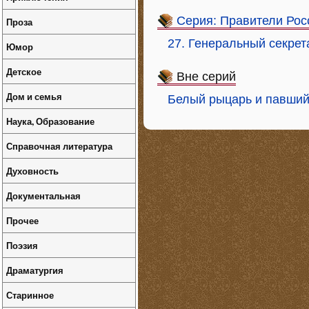
Серия: Правители Рос
Проза
27. Генеральный секре
Юмор
Детское
Вне серий
Дом и семья
Белый рыцарь и павший
Наука, Образование
Справочная литература
Духовность
Документальная
Прочее
Поэзия
Драматургия
Старинное