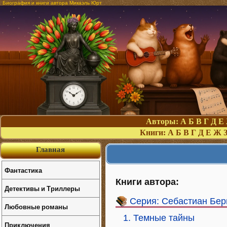
Биография и книги автора Микаэль Юрт
Авторы:
А
Б
В
Г
Д
Е
Книги:
А
Б
В
Г
Д
Е
Ж
Главная
Фантастика
Книги автора:
Детективы и Триллеры
Серия: Себастиан Бер
Любовные романы
1. Темные тайны
Приключения