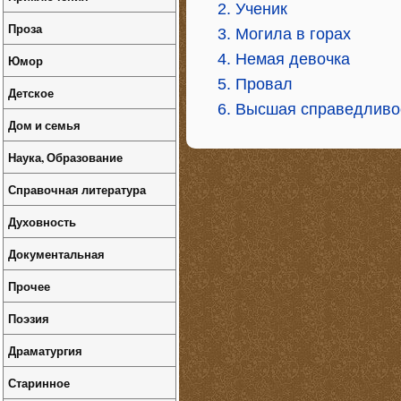
2. Ученик
Проза
3. Могила в горах
4. Немая девочка
Юмор
5. Провал
Детское
6. Высшая справедливо
Дом и семья
Наука, Образование
Справочная литература
Духовность
Документальная
Прочее
Поэзия
Драматургия
Старинное