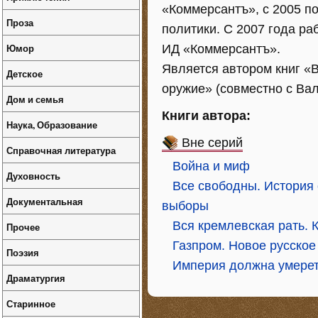
«Коммерсантъ», с 2005 п
Проза
политики. С 2007 года ра
Юмор
ИД «Коммерсантъ».
Является автором книг «В
Детское
оружие» (совместно с Ва
Дом и семья
Книги автора:
Наука, Образование
Вне серий
Справочная литература
Война и миф
Духовность
Все свободны. История о
Документальная
выборы
Вся кремлевская рать. 
Прочее
Газпром. Новое русское
Поэзия
Империя должна умере
Драматургия
Старинное