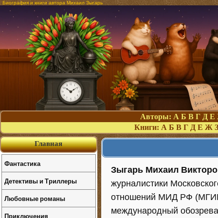
Биография и книги автора Михаил Зыгарь
Авторы:
А
Б
В
Г
Д
Е
Книги:
А
Б
В
Г
Д
Е
Ж
Главная
Фантастика
Зыгарь Михаил Викторо
Детективы и Триллеры
журналистики Московског
отношений МИД РФ (МГИМО
Любовные романы
международный обозрева
Приключения