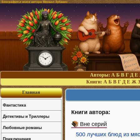
Биография и книги автора Михаил Зубакин
Авторы:
А
Б
В
Г
Д
Е
Книги:
А
Б
В
Г
Д
Е
Ж
Главная
Фантастика
Книги автора:
Детективы и Триллеры
Вне серий
Любовные романы
500 лучших блюд из мя
Приключения