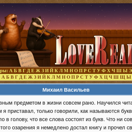
оры:
А
Б
В
Г
Д
Е
Ж
З
И
Й
К
Л
М
Н
О
П
Р
С
Т
У
Ф
Х
Ч
Ш
Ы
Э
:
А
Б
В
Г
Д
Е
Ж
З
И
Й
К
Л
М
Н
О
П
Р
С
Т
У
Ф
Х
Ц
Ч
Ш
Щ
Ы
Михаил Васильев
вным предметом в жизни совсем рано. Научился чита
м я приставал, только говорили, как называются букв
о в голову, что все слова состоят из букв. Что ни с
того озарения я немедлено достал книгу и прочел с