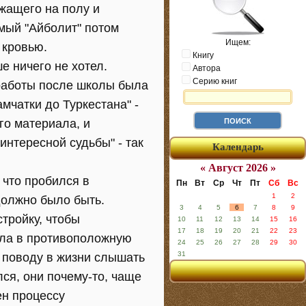
ежащего на полу и
имый "Айболит" потом
Ищем:
 кровью.
Книгу
е ничего не хотел.
Автора
Серию книг
 работы после школы была
амчатки до Туркестана" -
го материала, и
интересной судьбы" - так
Календарь
« Август 2026 »
 что пробился в
Пн
Вт
Ср
Чт
Пт
Сб
Вс
1
2
 должно было быть.
3
4
5
6
7
8
9
стройку, чтобы
10
11
12
13
14
15
16
17
18
19
20
21
22
23
ила в противоположную
24
25
26
27
28
29
30
31
у поводу в жизни слышать
ся, они почему-то, чаще
ен процессу