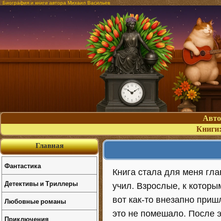
Биография и книги автора Михаил Васильев
Авт
Книги
Главная
Фантастика
Книга стала для меня гла
Детективы и Триллеры
учил. Взрослые, к которы
вот как-то внезапно пришл
Любовные романы
это не помешало. После э
Приключения