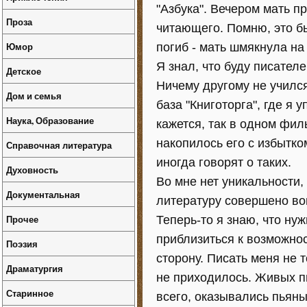
"Азбука". Вечером мать п
Проза
читающего. Помню, это бы
Юмор
погиб - мать шмякнула на
Я знал, что буду писател
Детское
Ничему другому не училс
Дом и семья
база "Книготорга", где я 
Наука, Образование
кажется, так в одном фил
накопилось его с избытком
Справочная литература
иногда говорят о таких.
Духовность
Во мне нет уникальности,
Документальная
литературу совершено воп
Прочее
Теперь-то я знаю, что ну
приблизиться к возможно
Поэзия
сторону. Писать меня не 
Драматургия
не приходилось. Живых пи
Старинное
всего, оказывались пьяны