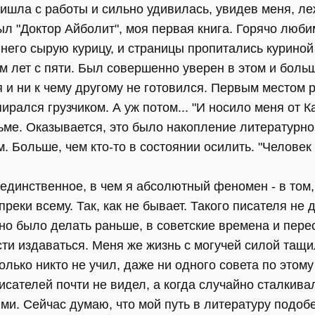
ришла с работы и сильно удивилась, увидев меня, л
л "Доктор Айболит", моя первая книга. Горячо люб
 него сырую курицу, и страницы пропитались куриной
ем лет с пяти. Был совершенно уверен в этом и больш
я и ни к чему другому не готовился. Первым местом
упирался грузчиком. А уж потом... "И носило меня от К
ьме. Оказывается, это было накопление литературно
. Больше, чем кто-то в состоянии осилить. "Человек 
 единственное, в чем я абсолютный феномен - в том,
реки всему. Так, как не бывает. Такого писателя не
жно было делать раньше, в советские времена и пере
сти издаваться. Меня же жизнь с могучей силой тащ
только никто не учил, даже ни одного совета по этом
сателей почти не видел, а когда случайно сталкивал
ми. Сейчас думаю, что мой путь в литературу подоб