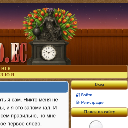
Ю
Я
Э
Ю
Я
Вход
🔐 Войти
ть я сам. Никто меня не
📝 Регистрация
ы, и я это запоминал. И
Поиск по сайту
овсем правильно, но мне
вое первое слово.