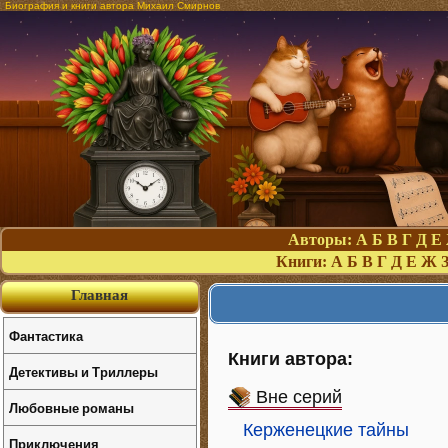
Биография и книги автора Михаил Смирнов
Авторы:
А
Б
В
Г
Д
Е
Книги:
А
Б
В
Г
Д
Е
Ж
Главная
Фантастика
Книги автора:
Детективы и Триллеры
Вне серий
Любовные романы
Керженецкие тайны
Приключения