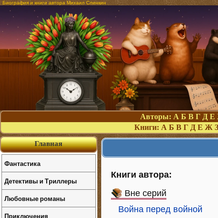
Биография и книги автора Михаил Слинкин
Авторы:
А
Б
В
Г
Д
Е
Книги:
А
Б
В
Г
Д
Е
Ж
Главная
Фантастика
Книги автора:
Детективы и Триллеры
Вне серий
Любовные романы
Война перед войной
Приключения