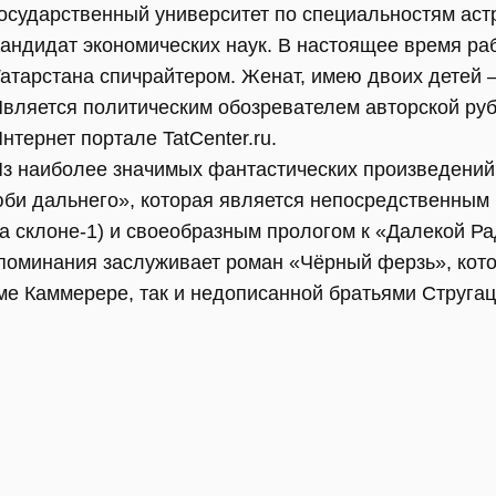
осударственный университет по специальностям аст
андидат экономических наук. В настоящее время ра
атарстана спичрайтером. Женат, имею двоих детей 
вляется политическим обозревателем авторской руб
нтернет портале TatCenter.ru.
з наиболее значимых фантастических произведений
би дальнего», которая является непосредственны
а склоне-1) и своеобразным прологом к «Далекой Ра
упоминания заслуживает роман «Чёрный ферзь», кот
ме Каммерере, так и недописанной братьями Стругац