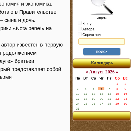
рономия и экономика.
ботаю в Правительстве
Ищем:
— сына и дочь.
Книгу
рики «Nota bene!» на
Автора
Серию книг
 автор известен в первую
м продолжением
дуге» братьев
Календарь
орый представляет собой
« Август 2026 »
кими.
Пн
Вт
Ср
Чт
Пт
Сб
Вс
1
2
3
4
5
6
7
8
9
10
11
12
13
14
15
16
17
18
19
20
21
22
23
24
25
26
27
28
29
30
31