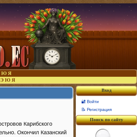
Ю
Я
Э
Ю
Я
Вход
🔐 Войти
📝 Регистрация
Поиск по сайту
 островов Карибского
тельно. Окончил Казанский