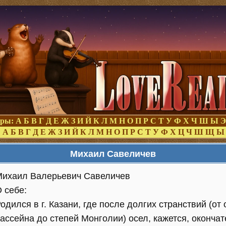
оры:
А
Б
В
Г
Д
Е
Ж
З
И
Й
К
Л
М
Н
О
П
Р
С
Т
У
Ф
Х
Ч
Ш
Ы
Э
:
А
Б
В
Г
Д
Е
Ж
З
И
Й
К
Л
М
Н
О
П
Р
С
Т
У
Ф
Х
Ц
Ч
Ш
Щ
Ы
Михаил Савеличев
ихаил Валерьевич Савеличев
 себе:
одился в г. Казани, где после долгих странствий (от
ассейна до степей Монголии) осел, кажется, оконча