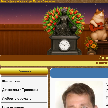
Биография и книги автора Михаил Савеличев
Авт
Книги
Главная
Фантастика
М
Детективы и Триллеры
О
Р
Любовные романы
б
Приключения