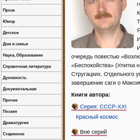
г
Проза
К
Юмор
Т
Я
Детское
И
Дом и семья
И
Наука, Образование
очередь повестью «Возлю
«Беспокойства» (Улитка н
Справочная литература
Стругацких. Отдельного 
Духовность
завершение саги о Макси
Документальная
Книги автора:
Прочее
Серия: СССР-XXI
Поэзия
Красный космос
Драматургия
Вне серий
Старинное