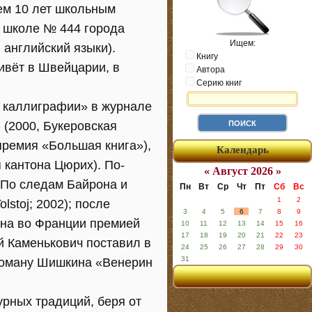
тем 10 лет школьным
й школе № 444 города
Ищем:
 английский языки).
Книгу
ивёт в Швейцарии, в
Автора
Серию книг
ок каллиграфии» в журнале
 (2000, Букеровская
премия «Большая книга»),
Календарь
 кантона Цюрих). По-
« Август 2026 »
По следам Байрона и
Пн
Вт
Ср
Чт
Пт
Сб
Вс
1
2
lstoj; 2002); после
3
4
5
6
7
8
9
ена во Франции премией
10
11
12
13
14
15
16
17
18
19
20
21
22
23
ий Каменькович поставил в
24
25
26
27
28
29
30
31
роману Шишкина «Венерин
урных традиций, беря от