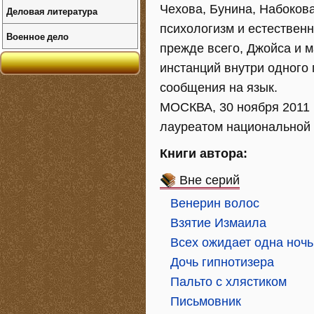
Чехова, Бунина, Набокова
Деловая литература
психологизм и естественн
Военное дело
прежде всего, Джойса и 
инстанций внутри одного 
сообщения на язык.
МОСКВА, 30 ноября 2011 
лауреатом национальной 
Книги автора:
Вне серий
Венерин волос
Взятие Измаила
Всех ожидает одна ночь
Дочь гипнотизера
Пальто с хлястиком
Письмовник