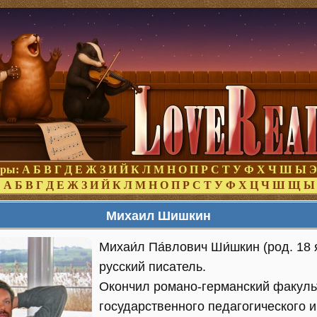
оры:
А
Б
В
Г
Д
Е
Ж
З
И
Й
К
Л
М
Н
О
П
Р
С
Т
У
Ф
Х
Ч
Ш
Ы
Э
:
А
Б
В
Г
Д
Е
Ж
З
И
Й
К
Л
М
Н
О
П
Р
С
Т
У
Ф
Х
Ц
Ч
Ш
Щ
Ы
Михаил Шишкин
Михаи́л Па́влович Ши́шкин (род. 18
русский писатель.
Окончил романо-германский факуль
государственного педагогического и