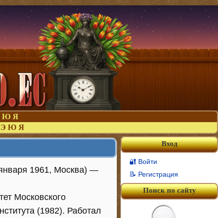
Ю
Я
Э
Ю
Я
Вход
🔐 Войти
 января 1961, Москва) —
📝 Регистрация
Поиск по сайту
тет Московского
нститута (1982). Работал