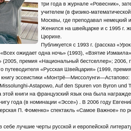
три года в журнале «Ровесник», за
учителем (в физико-математическо
Москвы, где преподавал немецкий и
Женился на швейцарке и с 1995 г. ж
Цюрихе.
Публикуется с 1993 г. (рассказ «Ур
«Всех ожидает одна ночь» (1993), «Взятие Измаила»
» (2005, премия «Национальный бестселлер»; 2006, 
го путеводителя «Русская Швейцария» (1999, премия
 книгу эссеистики «Монтрё—Миссолунги—Астапово: 
Missolunghi-Astapowo, Auf den Spuren von Byron und To
а этой книги на французский язык она была награжд
игу года (в номинации «Эссе») . В 2006 году Евген
ерская П. Фоменко» спектакль «Самое Важное» по 
в себе лучшие черты русской и европейской литерат