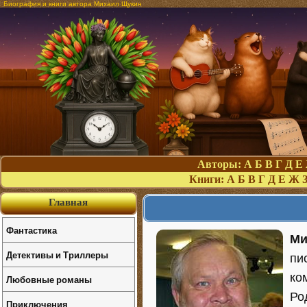
Биография и книги автора Михаил Щукин
Авторы:
А
Б
В
Г
Д
Е
Книги:
А
Б
В
Г
Д
Е
Ж
Главная
Фантастика
Ми
Детективы и Триллеры
пи
ко
Любовные романы
Ро
Приключения