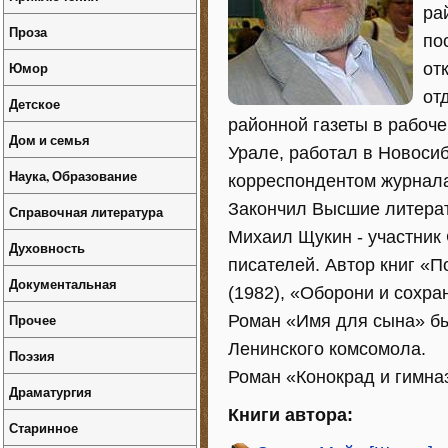
ра
Проза
по
Юмор
от
от
Детское
районной газеты в рабоч
Дом и семья
Урале, работал в Новосиб
Наука, Образование
корреспондентом журнала
Закончил Высшие литерат
Справочная литература
Михаил Щукин - участни
Духовность
писателей. Автор книг «П
Документальная
(1982), «Оборони и сохран
Прочее
Роман «Имя для сына» бы
Ленинского комсомола.
Поэзия
Роман «Конокрад и гимназ
Драматургия
Книги автора:
Старинное