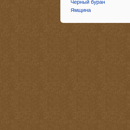
Черный буран
Ямщина