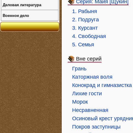
Серия: Майя [Щукин]
Деловая литература
1. Рабыня
Военное дело
2. Подруга
3. Курсант
4. Свободная
5. Семья
Вне серий
Грань
Каторжная воля
Конокрад и гимназистка
Лихие гости
Морок
Несравненная
Осиновый крест урядни
Покров заступницы