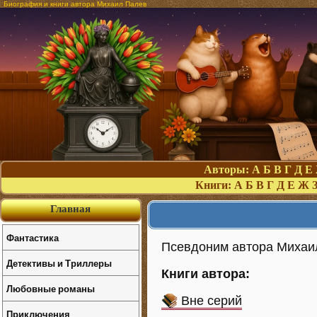
Биография и книги автора Михаил Палев
Авторы:
А
Б
В
Г
Д
Е
Книги:
А
Б
В
Г
Д
Е
Ж
Главная
Фантастика
Псевдоним автора Михаи
Детективы и Триллеры
Книги автора:
Любовные романы
Вне серий
Приключения