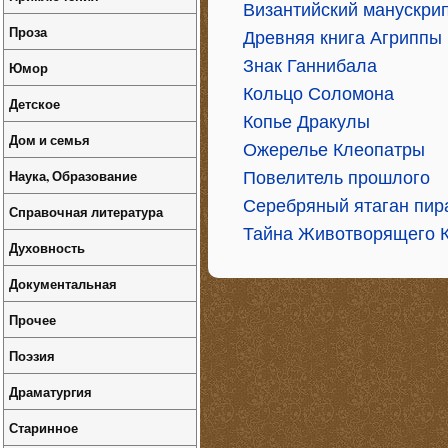
Византийский манускри
Проза
Древняя книга Агриппы
Знак Ганнибала
Юмор
Кольцо Соломона
Детское
Копье Дракулы
Дом и семья
Ожерелье Клеопатры
Наука, Образование
Повелитель прошлого
Серебряный ятаган пир
Справочная литература
Тайна Животворящего 
Духовность
Документальная
Прочее
Поэзия
Драматургия
Старинное