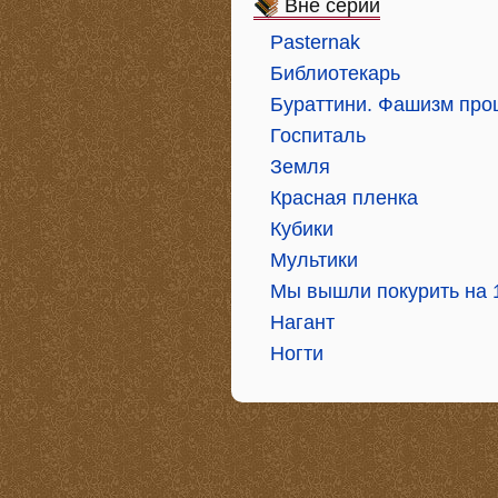
Вне серий
Pasternak
Библиотекарь
Бураттини. Фашизм про
Госпиталь
Земля
Красная пленка
Кубики
Мультики
Мы вышли покурить на 17
Нагант
Ногти