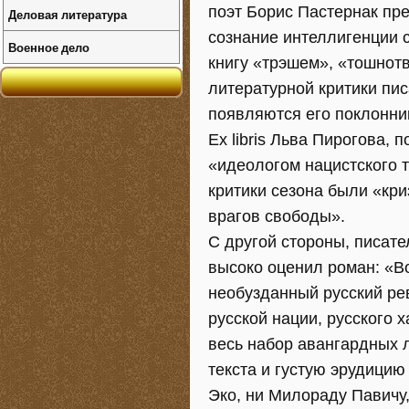
поэт Борис Пастернак пр
Деловая литература
сознание интеллигенции 
Военное дело
книгу «трэшем», «тошнот
литературной критики пис
появляются его поклонник
Ex libris Льва Пирогова,
«идеологом нацистского т
критики сезона были «кр
врагов свободы».
С другой стороны, писат
высоко оценил роман: «Во
необузданный русский рев
русской нации, русского 
весь набор авангардных 
текста и густую эрудици
Эко, ни Милораду Павичу