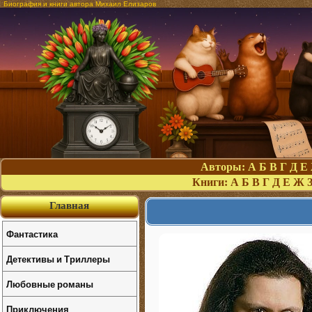
Биография и книги автора Михаил Елизаров
Авторы:
А
Б
В
Г
Д
Е
Книги:
А
Б
В
Г
Д
Е
Ж
Главная
Фантастика
Детективы и Триллеры
Любовные романы
Приключения