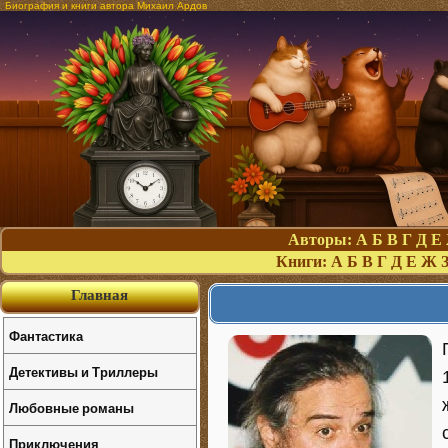
Биография и книги автора Михаил Ардов
Авторы:
А
Б
В
Г
Д
Е
Книги:
А
Б
В
Г
Д
Е
Ж
Главная
Фантастика
Детективы и Триллеры
Любовные романы
Приключения