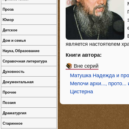
Проза
Юмор
Детское
Дом и семья
является настоятелем хр
Наука, Образование
Книги автора:
Справочная литература
Вне серий
Духовность
Матушка Надежда и пр
Документальная
Мелочи архи..., прото..
Цистерна
Прочее
Поэзия
Драматургия
Старинное