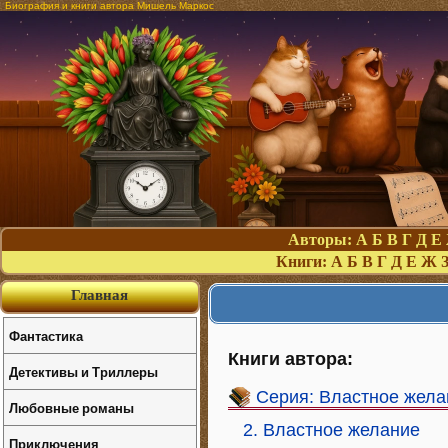
Биография и книги автора Мишель Маркос
Авторы:
А
Б
В
Г
Д
Е
Книги:
А
Б
В
Г
Д
Е
Ж
Главная
Фантастика
Книги автора:
Детективы и Триллеры
Серия: Властное жела
Любовные романы
2. Властное желание
Приключения