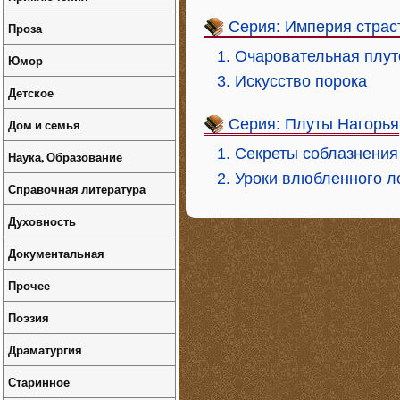
Серия: Империя страс
Проза
1. Очаровательная плут
Юмор
3. Искусство порока
Детское
Серия: Плуты Нагорья
Дом и семья
1. Секреты соблазнения
Наука, Образование
2. Уроки влюбленного л
Справочная литература
Духовность
Документальная
Прочее
Поэзия
Драматургия
Старинное