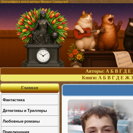
Биография и книги автора Михаил Самарский
Авторы:
А
Б
В
Г
Д
Е
Книги:
А
Б
В
Г
Д
Е
Ж
Главная
Фантастика
Детективы и Триллеры
Любовные романы
Приключения