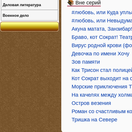
Вне серий
Деловая литература
#любовь, или Куда упл
Военное дело
#любовь, или Невыдума
Акуна матата, Занзибар
Браво, кот Сократ! Теа
Вирус родной крови (ф
Девочка по имени Хочу
Зов памяти
Как Трисон стал полице
Кот Сократ выходит на 
Морские приключения Т
На качелях между холм
Остров везения
Роман со счастливым к
Тришка на Севере