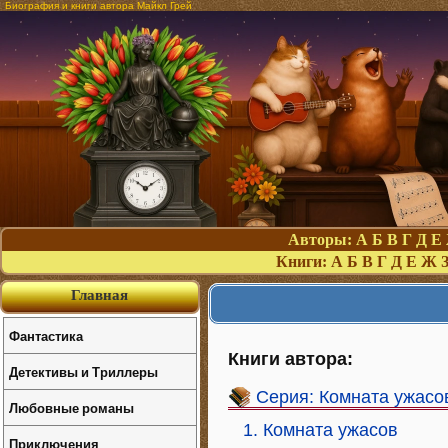
Биография и книги автора Майкл Грей
Авторы:
А
Б
В
Г
Д
Е
Книги:
А
Б
В
Г
Д
Е
Ж
Главная
Фантастика
Книги автора:
Детективы и Триллеры
Серия: Комната ужасо
Любовные романы
1. Комната ужасов
Приключения