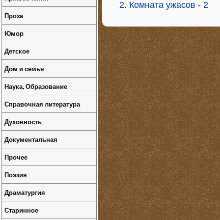
2. Комната ужасов - 2
Проза
Юмор
Детское
Дом и семья
Наука, Образование
Справочная литература
Духовность
Документальная
Прочее
Поэзия
Драматургия
Старинное