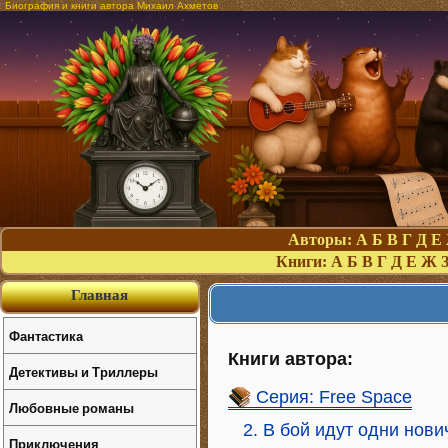
Биография и книги автора Михаил Ахметов
Авторы:
А
Б
В
Г
Д
Е
Книги:
А
Б
В
Г
Д
Е
Ж
Главная
Фантастика
Книги автора:
Детективы и Триллеры
Серия: Free Space
Любовные романы
2. В бой идут одни нови
Приключения