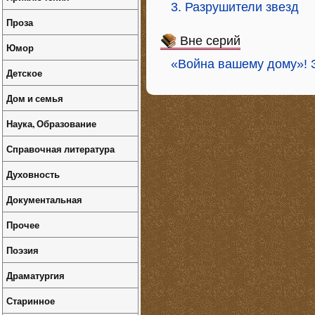
3. Разрушители звезд
Проза
Вне серий
Юмор
«Война вашему дому»! 
Детское
Дом и семья
Наука, Образование
Справочная литература
Духовность
Документальная
Прочее
Поэзия
Драматургия
Старинное