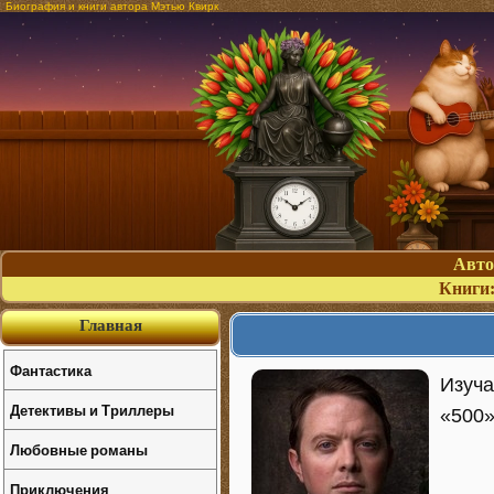
Биография и книги автора Мэтью Квирк
Авт
Книги
Главная
Фантастика
Изуча
Детективы и Триллеры
«500»
Любовные романы
Приключения