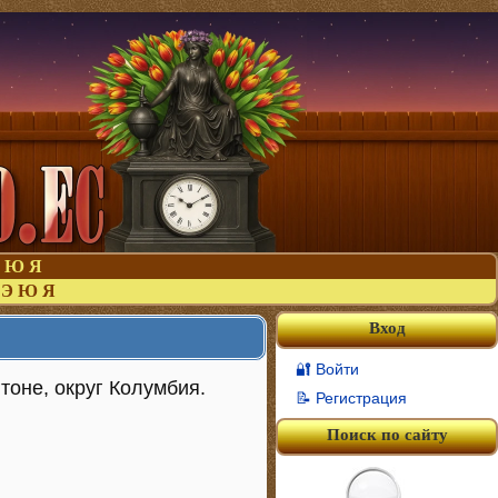
Ю
Я
Э
Ю
Я
Вход
🔐 Войти
тоне, округ Колумбия.
📝 Регистрация
Поиск по сайту