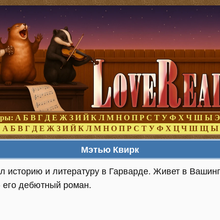
оры:
А
Б
В
Г
Д
Е
Ж
З
И
Й
К
Л
М
Н
О
П
Р
С
Т
У
Ф
Х
Ч
Ш
Ы
Э
:
А
Б
В
Г
Д
Е
Ж
З
И
Й
К
Л
М
Н
О
П
Р
С
Т
У
Ф
Х
Ц
Ч
Ш
Щ
Ы
Мэтью Квирк
л историю и литературу в Гарварде. Живет в Вашинг
 его дебютный роман.