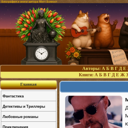
Биография и книги автора Мэтт Бомонт
Авторы:
А
Б
В
Г
Д
Е
Книги:
А
Б
В
Г
Д
Е
Ж
Главная
Фантастика
М
Детективы и Триллеры
Д
М
Любовные романы
ю
Приключения